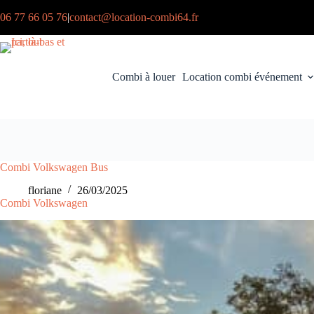
Passer
06 77 66 05 76
|
contact@location-combi64.fr
au
contenu
Combi à louer
Location combi événement
Combi Volkswagen Bus
floriane
26/03/2025
Combi Volkswagen