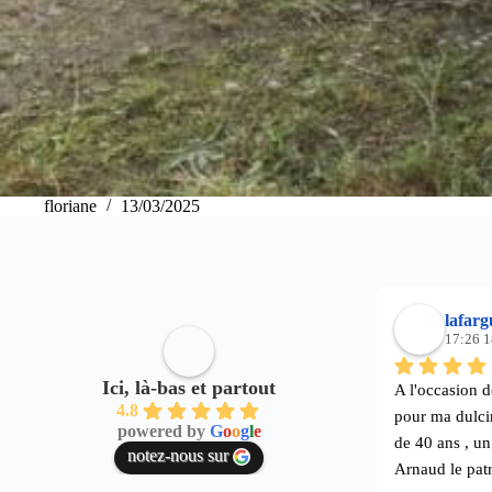
floriane
13/03/2025
lafarg
17:26 1
Ici, là-bas et partout
A l'occasion de
4.8
pour ma dulcin
powered by
G
o
o
g
l
e
de 40 ans , un
notez-nous sur
Arnaud le patr