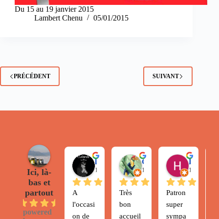
Du 15 au 19 janvier 2015
Lambert Chenu
05/01/2015
PRÉCÉDENT
SUIVANT
lafargue T.
Gilles N.
Heyman P.
17:26 18 Feb 25
16:33 16 Sep 21
17:35 03 S
Ici, là-
bas et
partout
A 
Très 
Patron 
N
4.8
l'occasi
bon 
super 
a
powered
on de 
accueil
sympa
lo