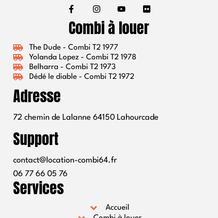
able ! 
En 
Combi à louer
plus, 
Arnaud 
The Dude - Combi T2 1977
le 
Yolanda Lopez - Combi T2 1978
patron 
Belharra - Combi T2 1973
est très 
Dédé le diable - Combi T2 1972
sympa 
Adresse
! A 
refaire..
72 chemin de Lalanne 64150 Lahourcade
.
Support
contact@location-combi64.fr
06 77 66 05 76
Services
Accueil