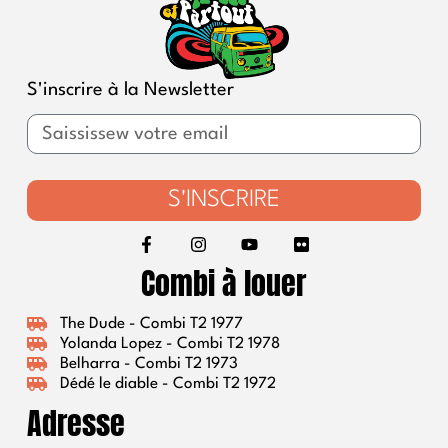
moi, un 
retour 
en 
arrière 
S'inscrire à la Newsletter
de 40 
ans , un 
souveni
r 
S'INSCRIRE
inoubli
able ! 
En 
Combi à louer
plus, 
Arnaud 
The Dude - Combi T2 1977
le 
Yolanda Lopez - Combi T2 1978
patron 
Belharra - Combi T2 1973
est très 
Dédé le diable - Combi T2 1972
sympa 
Adresse
! A 
refaire..